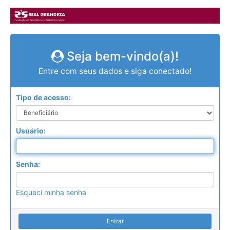
Seja bem-vindo(a)!
Entre com seus dados e siga conectado!
Tipo de acesso:
Usuário:
Senha:
Esqueci minha senha
Entrar