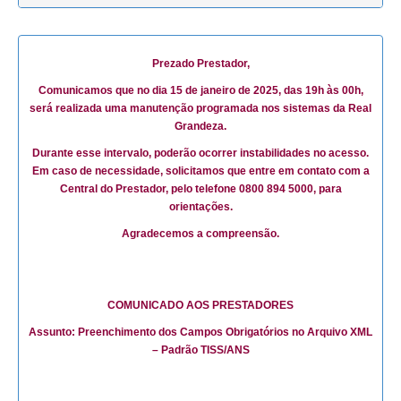
Prezado Prestador,
IMPORTANTE
Comunicamos que no dia 15 de janeiro de 2025, das 19h às 00h,
será realizada uma manutenção programada nos sistemas da Real
Adiada a utilização do token de saúde
Grandeza.
Prezados(as) prestadores(as),
Durante esse intervalo, poderão ocorrer instabilidades no acesso.
A Real Grandeza informa que, por questões sistêmicas, foi adiado par
Em caso de necessidade, solicitamos que entre em contato com a
atendimentos aos beneficiários do plano FRG – Assistência à Saúde P
Central do Prestador, pelo telefone 0800 894 5000, para
orientações.
Para esclarecer dúvidas, entre em contato com a Central do Presta
Agradecemos a compreensão.
A Real Grandeza agradece pela compreensão.
comunicado FRG
COMUNICADO AOS PRESTADORES
Assunto: Preenchimento dos Campos Obrigatórios no Arquivo XML
– Padrão TISS/ANS